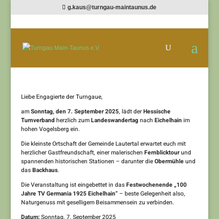
g.kaus@turngau-maintaunus.de
Landeswandertag am Sonntag, 7.
September 2025
von
StefanS
|
Aug. 15, 2025
|
Veranstaltungen
Liebe Engagierte der Turngaue,
am
Sonntag, den 7. September 2025
, lädt der
Hessische
Turnverband
herzlich zum
Landeswandertag
nach
Eichelhain
im
hohen Vogelsberg ein.
Die kleinste Ortschaft der Gemeinde Lautertal erwartet euch mit
herzlicher Gastfreundschaft, einer malerischen
Fernblicktour
und
spannenden historischen Stationen – darunter die
Obermühle
und
das
Backhaus
.
Die Veranstaltung ist eingebettet in das
Festwochenende „100
Jahre TV Germania 1925 Eichelhain“
– beste Gelegenheit also,
Naturgenuss mit geselligem Beisammensein zu verbinden.
Datum:
Sonntag, 7. September 2025