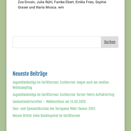
Zoe Drosin, Julia Rühl, Famke Ebert, Emilia Fries, Sophie
Graser und Iliaria Mosca. wm
Suchen
Neueste Beiträge
Jugendlandesliga im Gerätturnen: Eschborner siegen auch am zweiten
Wettkampftag
Jugendlandesliga im Gerätturnen: Eschborner Turner feiern Auftakterfolg
Landeskinderturnfest – Meldeschluss am 15.03.2026
Tanz- und Gymnastikschau des Turngaues Main-Taunus 2025
Hessen Dritter beim Bundespokal im Gerätturnen