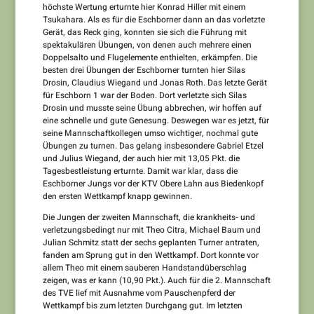
höchste Wertung erturnte hier Konrad Hiller mit einem
Tsukahara. Als es für die Eschborner dann an das vorletzte
Gerät, das Reck ging, konnten sie sich die Führung mit
spektakulären Übungen, von denen auch mehrere einen
Doppelsalto und Flugelemente enthielten, erkämpfen. Die
besten drei Übungen der Eschborner turnten hier Silas
Drosin, Claudius Wiegand und Jonas Roth. Das letzte Gerät
für Eschborn 1 war der Boden. Dort verletzte sich Silas
Drosin und musste seine Übung abbrechen, wir hoffen auf
eine schnelle und gute Genesung. Deswegen war es jetzt, für
seine Mannschaftkollegen umso wichtiger, nochmal gute
Übungen zu turnen. Das gelang insbesondere Gabriel Etzel
und Julius Wiegand, der auch hier mit 13,05 Pkt. die
Tagesbestleistung erturnte. Damit war klar, dass die
Eschborner Jungs vor der KTV Obere Lahn aus Biedenkopf
den ersten Wettkampf knapp gewinnen.
Die Jungen der zweiten Mannschaft, die krankheits- und
verletzungsbedingt nur mit Theo Citra, Michael Baum und
Julian Schmitz statt der sechs geplanten Turner antraten,
fanden am Sprung gut in den Wettkampf. Dort konnte vor
allem Theo mit einem sauberen Handstandüberschlag
zeigen, was er kann (10,90 Pkt.). Auch für die 2. Mannschaft
des TVE lief mit Ausnahme vom Pauschenpferd der
Wettkampf bis zum letzten Durchgang gut. Im letzten