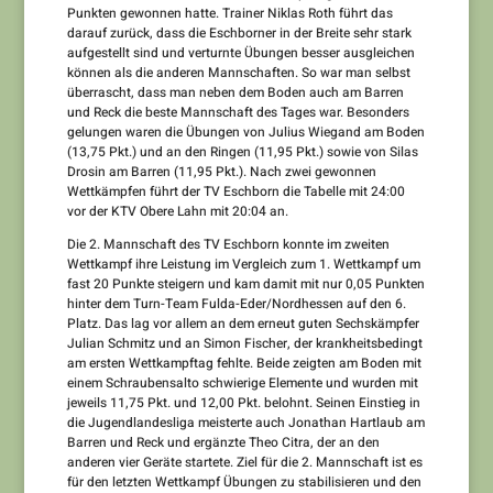
Punkten gewonnen hatte. Trainer Niklas Roth führt das
darauf zurück, dass die Eschborner in der Breite sehr stark
aufgestellt sind und verturnte Übungen besser ausgleichen
können als die anderen Mannschaften. So war man selbst
überrascht, dass man neben dem Boden auch am Barren
und Reck die beste Mannschaft des Tages war. Besonders
gelungen waren die Übungen von Julius Wiegand am Boden
(13,75 Pkt.) und an den Ringen (11,95 Pkt.) sowie von Silas
Drosin am Barren (11,95 Pkt.). Nach zwei gewonnen
Wettkämpfen führt der TV Eschborn die Tabelle mit 24:00
vor der KTV Obere Lahn mit 20:04 an.
Die 2. Mannschaft des TV Eschborn konnte im zweiten
Wettkampf ihre Leistung im Vergleich zum 1. Wettkampf um
fast 20 Punkte steigern und kam damit mit nur 0,05 Punkten
hinter dem Turn-Team Fulda-Eder/Nordhessen auf den 6.
Platz. Das lag vor allem an dem erneut guten Sechskämpfer
Julian Schmitz und an Simon Fischer, der krankheitsbedingt
am ersten Wettkampftag fehlte. Beide zeigten am Boden mit
einem Schraubensalto schwierige Elemente und wurden mit
jeweils 11,75 Pkt. und 12,00 Pkt. belohnt. Seinen Einstieg in
die Jugendlandesliga meisterte auch Jonathan Hartlaub am
Barren und Reck und ergänzte Theo Citra, der an den
anderen vier Geräte startete. Ziel für die 2. Mannschaft ist es
für den letzten Wettkampf Übungen zu stabilisieren und den