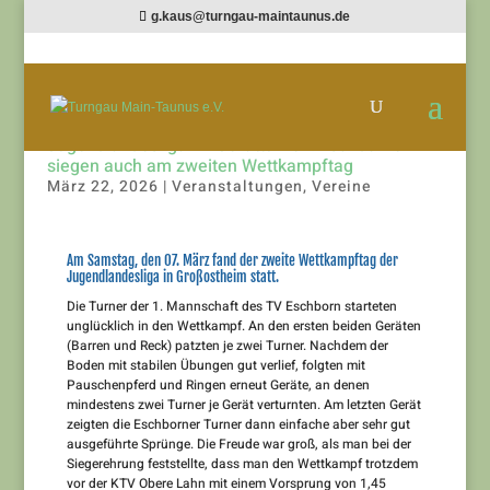
g.kaus@turngau-maintaunus.de
Jugendlandesliga im Gerätturnen: Eschborner
siegen auch am zweiten Wettkampftag
März 22, 2026
|
Veranstaltungen
,
Vereine
Am Samstag, den 07. März fand der zweite Wettkampftag der
Jugendlandesliga in Großostheim statt.
Die Turner der 1. Mannschaft des TV Eschborn starteten
unglücklich in den Wettkampf. An den ersten beiden Geräten
(Barren und Reck) patzten je zwei Turner. Nachdem der
Boden mit stabilen Übungen gut verlief, folgten mit
Pauschenpferd und Ringen erneut Geräte, an denen
mindestens zwei Turner je Gerät verturnten. Am letzten Gerät
zeigten die Eschborner Turner dann einfache aber sehr gut
ausgeführte Sprünge. Die Freude war groß, als man bei der
Siegerehrung feststellte, dass man den Wettkampf trotzdem
vor der KTV Obere Lahn mit einem Vorsprung von 1,45