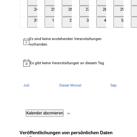
Veranstaltungen
Veranstaltungen
Veranstaltungen
Veranstaltungen
Veranstaltungen
Veransta
0
0
0
0
0
0
24
25
26
27
28
29
Veranstaltungen
Veranstaltungen
Veranstaltungen
Veranstaltungen
Veranstaltungen
Veransta
0
0
0
0
0
0
31
1
2
3
4
5
Veranstaltungen
Veranstaltungen
Veranstaltungen
Veranstaltungen
Veranstaltungen
Veransta
Es sind keine anstehenden Veranstaltungen
Hinweis
vorhanden.
Es gibt keine Veranstaltungen an diesem Tag.
Hinweis
Juli
Dieser Monat
Sep.
Kalender abonnieren
Veröffentlichungen von persönlichen Daten